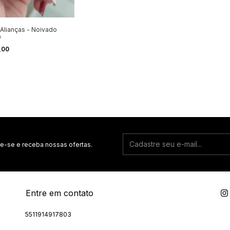
 Alianças - Noivado
9
,00
e-se e receba nossas ofertas.
Entre em contato
5511914917803