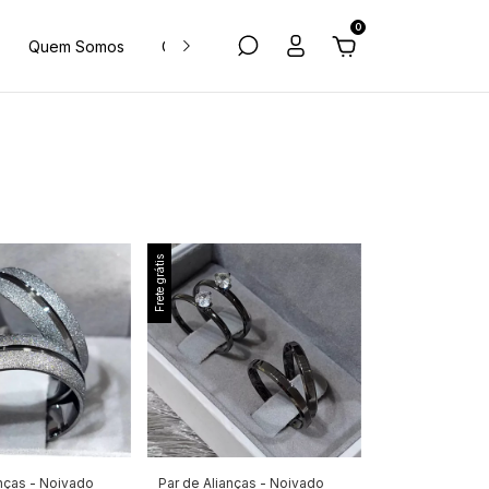
0
Quem Somos
Como Comprar
Perguntas Frequentes
Frete grátis
anças - Noivado
Par de Alianças - Noivado