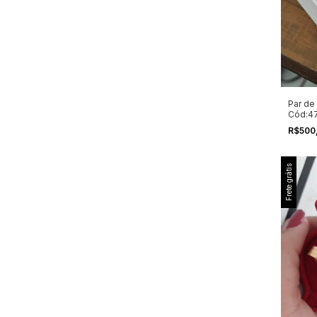
Par de
Cód:4
R$500
Frete grátis