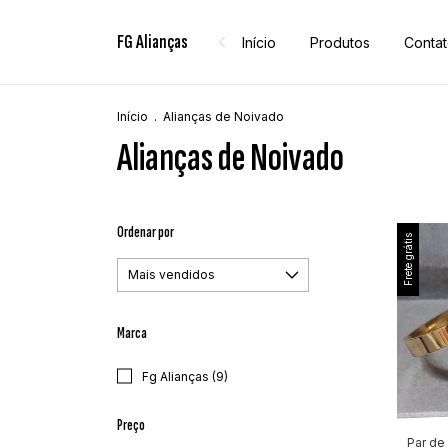
FG Alianças
Início
Produtos
Conta
Início
.
Alianças de Noivado
Alianças de Noivado
Ordenar por
Frete grátis
Marca
Fg Alianças (9)
Preço
Par de