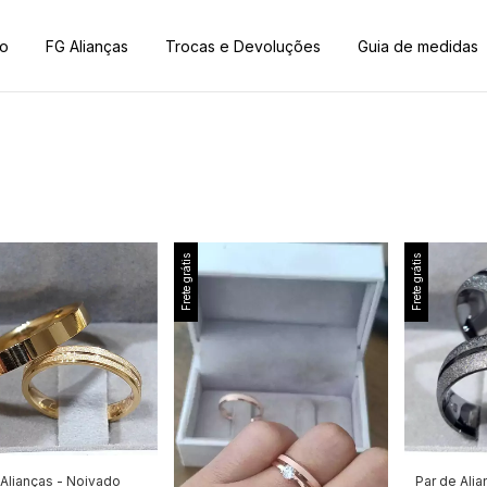
to
FG Alianças
Trocas e Devoluções
Guia de medidas
Frete grátis
Frete grátis
 Alianças - Noivado
Par de Ali