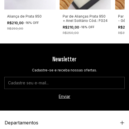
Aliança de Prata 950
Par de Alianças Prata 950
Par de
+ Anel Solitário Cód.: FG24
- Gên
R$210,00
-
16
%
OFF
R$210,00
R$26
-
16
%
OFF
R$250,00
R$250,00
R$310
Newsletter
Cadastre-se e receba nossas ofertas.
Departamentos